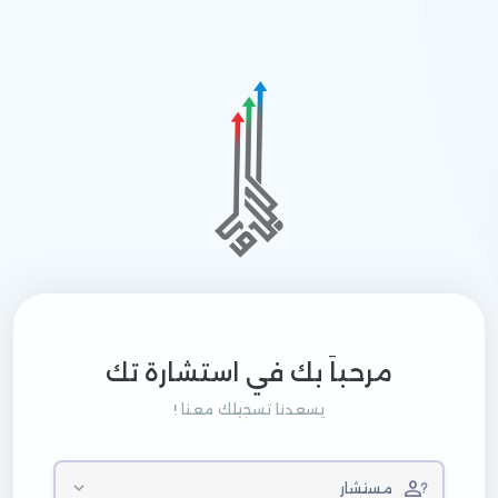
مرحباَ بك في استشارة تك
يسعدنا تسجيلك معنا !