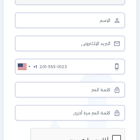
ا
+1
ل
و
ل
ا
ي
ا
ت
ا
ل
م
ت
ح