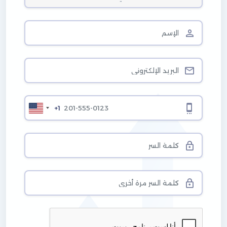
ا
+1
ل
و
ل
ا
ي
ا
ت
ا
ل
م
ت
ح