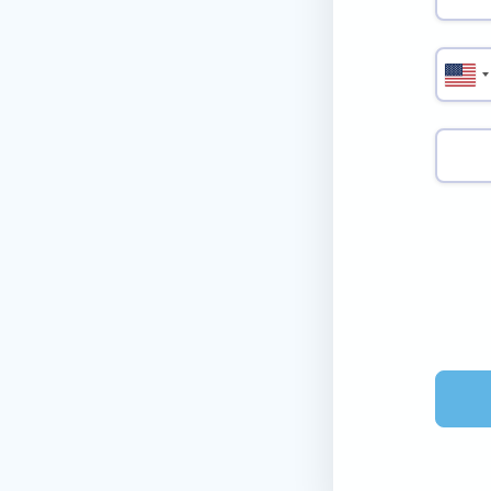
ا
ل
و
ل
ا
ي
ا
ت
ا
ل
م
ت
ح
د
ة
+
1