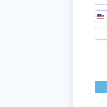
ا
ل
و
ل
ا
ي
ا
ت
ا
ل
م
ت
ح
د
ة
+
1